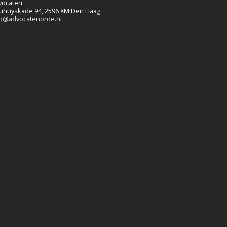
vocaten:
uhuyskade 94, 2596 XM Den Haag
fo@advocatenorde.nl