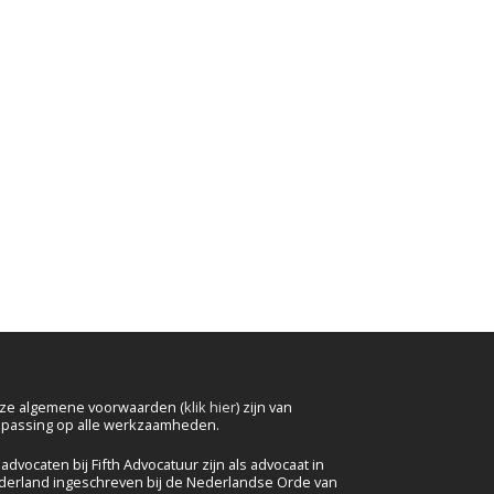
ze algemene voorwaarden (
klik hier
) zijn van
epassing op alle werkzaamheden.
advocaten bij Fifth Advocatuur zijn als advocaat in
derland ingeschreven bij de Nederlandse Orde van