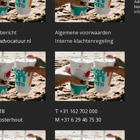
Ad
Ne
in
bericht
Algemene voorwaarden
advocatuur.nl
Interne klachtenregeling
18
T +31 162 702 000
osterhout
M +31 6 29 46 75 30