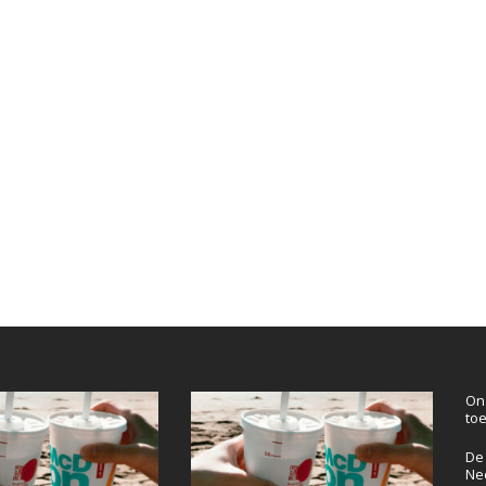
On
to
De 
Ne