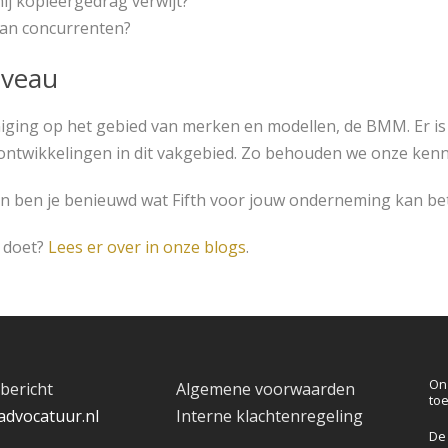
mij kopieergedrag verwijt?
van concurrenten?
iveau
eniging op het gebied van merken en modellen, de BMM. Er is
ontwikkelingen in dit vakgebied. Zo behouden we onze kenni
 en ben je benieuwd wat Fifth voor jouw onderneming kan b
r doet?
Lees er over in onze blogs
.
On
bericht
Algemene voorwaarden
to
advocatuur.nl
Interne klachtenregeling
De 