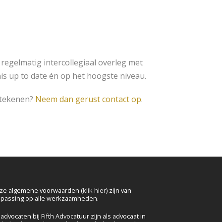
 regelmatig intercollegiaal overleg met
s up to date én op het hoogste niveau.
etekenen?
Neem dan gerust contact op
.
ze algemene voorwaarden (
klik hier
) zijn van
epassing op alle werkzaamheden.
advocaten bij Fifth Advocatuur zijn als advocaat in