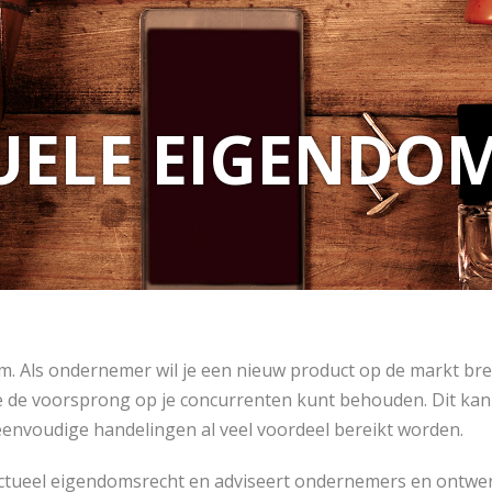
UELE EIGENDO
ndom. Als ondernemer wil je een nieuw product op de markt b
 de voorsprong op je concurrenten kunt behouden. Dit kan
envoudige handelingen al veel voordeel bereikt worden.
ellectueel eigendomsrecht en adviseert ondernemers en ontw