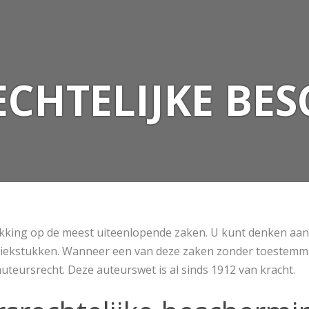
CHTELIJKE BE
kking op de meest uiteenlopende zaken. U kunt denken aan
uziekstukken. Wanneer een van deze zaken zonder toestem
teursrecht. Deze auteurswet is al sinds 1912 van kracht.