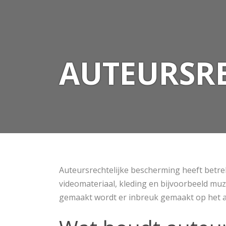
AUTEURSRE
Auteursrechtelijke bescherming heeft betre
videomateriaal, kleding en bijvoorbeeld m
gemaakt wordt er inbreuk gemaakt op het au